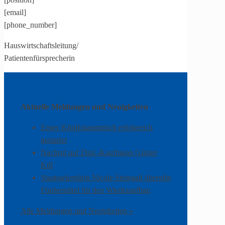
[email]
[phone_number]
Hauswirtschaftsleitung/
Patientenfürsprecherin
Aktuelle Meldungen und Neuigkeiten
Erster Klinikstammtisch erfolgreich
gestartet
Nachruf auf Dipl.-Kaufmann Günter
Kill
Staatssekretärin Nicole Steingaß übergibt
Fördermittel für den Wiederaufbau
Alle Meldungen und Neuigkeiten »