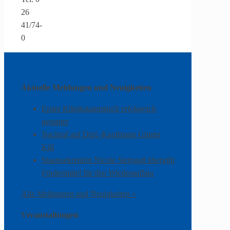
26
41/74-
0
Aktuelle Meldungen und Neuigkeiten
Erster Klinikstammtisch erfolgreich
gestartet
Nachruf auf Dipl.-Kaufmann Günter
Kill
Staatssekretärin Nicole Steingaß übergibt
Fördermittel für den Wiederaufbau
Alle Meldungen und Neuigkeiten »
Veranstaltungen