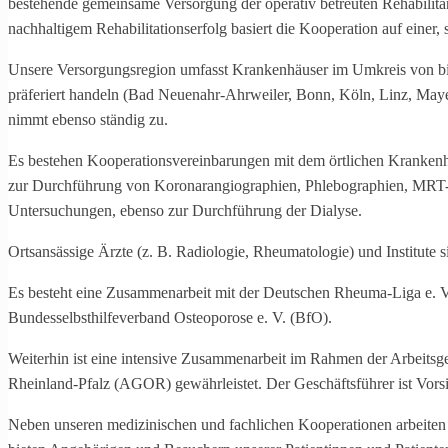
bestehende gemeinsame Versorgung der operativ betreuten Rehabili
nachhaltigem Rehabili­tations­­erfolg basiert die Kooperation auf eine
Unsere Versorgungsregion umfasst Krankenhäuser im Umkreis von bi
präferiert handeln (Bad Neuenahr-Ahrweiler, Bonn, Köln, Linz, Maye
nimmt ebenso ständig zu.
Es bestehen Kooperationsvereinbarungen mit dem örtlichen Kranken
zur Durchführung von Koronarangiographien, Phlebo­graphien, MRT-/
Untersuchungen, ebenso zur Durchführung der Dialyse.
Ortsansässige Ärzte (z. B. Radiologie, Rheumatologie) und Institute 
Es besteht eine Zusammenarbeit mit der Deutschen Rheuma-Liga e. 
Bundesselbsthilfeverband Osteoporose e. V. (BfO).
Weiterhin ist eine intensive Zusammenarbeit im Rahmen der Arbeitsge
Rheinland-Pfalz (AGOR) gewährleistet. Der Geschäftsführer ist Vorsi
Neben unseren medizinischen und fachlichen Kooperationen arbeiten