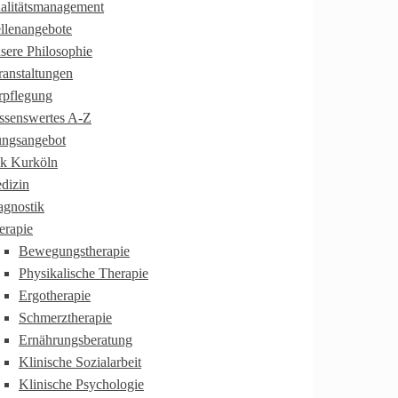
alitätsmanagement
ellenangebote
sere Philosophie
ranstaltungen
rpflegung
ssenswertes A-Z
ungsangebot
ik Kurköln
dizin
agnostik
erapie
Bewegungstherapie
Physikalische Therapie
Ergotherapie
Schmerztherapie
Ernährungsberatung
Klinische Sozialarbeit
Klinische Psychologie