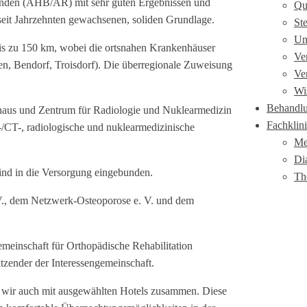
tanden (AHB/AR) mit sehr guten Ergebnissen und
Qu
r, seit Jahrzehnten gewachsenen, soliden Grundlage.
St
Un
s zu 150 km, wobei die ortsnahen Krankenhäuser
Ve
n, Bendorf, Troisdorf). Die überregionale Zuweisung
Ve
Wi
Behandl
haus und Zentrum für Radiologie und Nuklearmedizin
Fachklin
CT-, radiologische und nuklearmedizinische
Me
Di
sind in die Versorgung eingebunden.
Th
V., dem Netzwerk-Osteoporose e. V. und dem
meinschaft für Orthopädische Rehabilitation
tzender der Interessengemeinschaft.
 wir auch mit ausgewählten Hotels zusammen. Diese