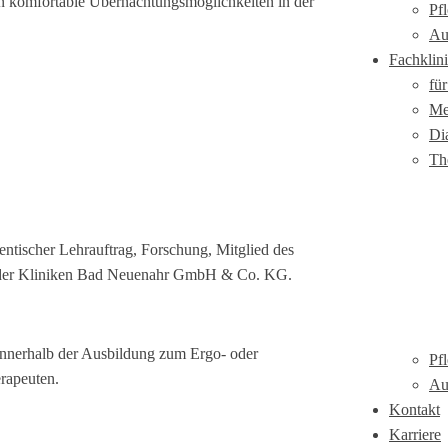
en komfortable Übernachtungsmöglichkeiten in der
Pf
Au
Fachklini
für
Me
Di
Th
entischer Lehrauftrag, Forschung, Mitglied des
 der Kliniken Bad Neuenahr GmbH & Co. KG.
innerhalb der Ausbildung zum Ergo- oder
Pf
rapeuten.
Au
Kontakt
Karriere