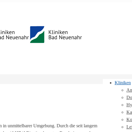
Kliniken
An
Do
Hy
Ka
Ko
 in unmittelbarer Umgebung. Durch die seit langem
Lei