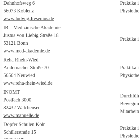
Dahnhofsweg 6
Praktika 
56073 Koblenz
Physiothe
www.ludwig-fresenius.de
IB – Medizinische Akademie
Justus-von-Liebig-Straße 18
Praktika 
53121 Bonn
www.med-akademie.de
Reha Rhein-Wied
Andernacher Straße 70
Praktika 
56564 Neuwied
Physiothe
www.reha-rhein-wied.de
INOMT
Durchführ
Postfach 3000
Bewegung
82432 Walchensee
Mitarbeit
www.manuelle.de
Döpfer Schulen Köln
Praktika 
Schillerstraße 15
Physiothe