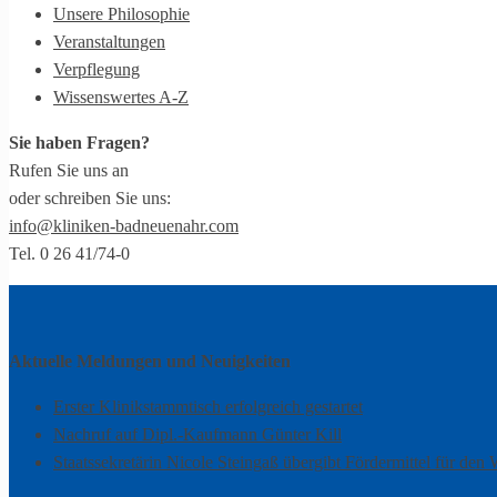
Unsere Philosophie
Veranstaltungen
Verpflegung
Wissenswertes A-Z
Sie haben Fragen?
Rufen Sie uns an
oder schreiben Sie uns:
info@kliniken-badneuenahr.com
Tel. 0 26 41/74-0
Aktuelle Meldungen und Neuigkeiten
Erster Klinikstammtisch erfolgreich gestartet
Nachruf auf Dipl.-Kaufmann Günter Kill
Staatssekretärin Nicole Steingaß übergibt Fördermittel für den