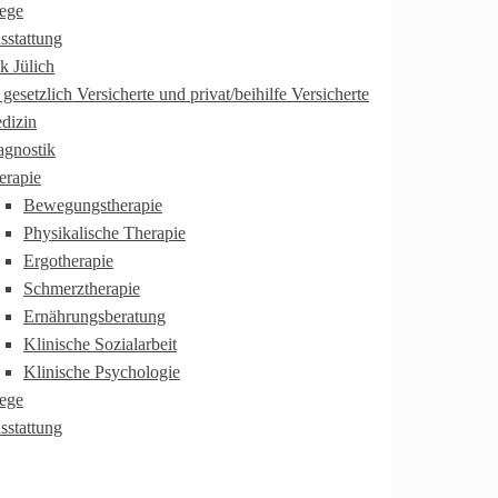
lege
sstattung
k Jülich
 gesetzlich Versicherte und privat/beihilfe Versicherte
dizin
agnostik
erapie
Bewegungstherapie
Physikalische Therapie
Ergotherapie
Schmerztherapie
Ernährungsberatung
Klinische Sozialarbeit
Klinische Psychologie
lege
sstattung