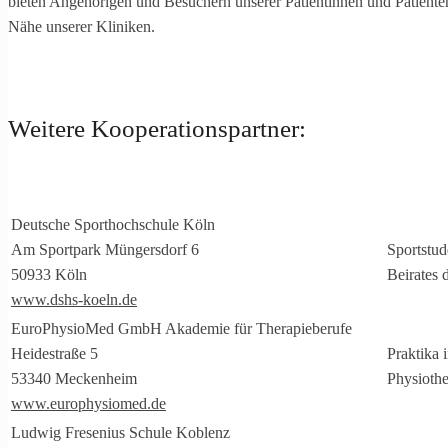
bieten Angehörigen und Besuchern unserer Patientinnen und Patient
Nähe unserer Kliniken.
Weitere Kooperationspartner:
Deutsche Sporthochschule Köln
Am Sportpark Müngersdorf 6
Sportstud
50933 Köln
Beirates
www.dshs-koeln.de
EuroPhysioMed GmbH Akademie für Therapieberufe
Heidestraße 5
Praktika 
53340 Meckenheim
Physiothe
www.europhysiomed.de
Ludwig Fresenius Schule Koblenz