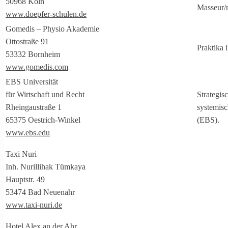
50968 Köln
Masseur/
www.doepfer-schulen.de
Gomedis – Physio Akademie
Ottostraße 91
Praktika 
53332 Bornheim
www.gomedis.com
EBS Universität
für Wirtschaft und Recht
Strategis
Rheingaustraße 1
systemisc
65375 Oestrich-Winkel
(EBS).
www.ebs.edu
Taxi Nuri
Inh. Nurillihak Tümkaya
Hauptstr. 49
53474 Bad Neuenahr
www.taxi-nuri.de
Hotel Alex an der Ahr