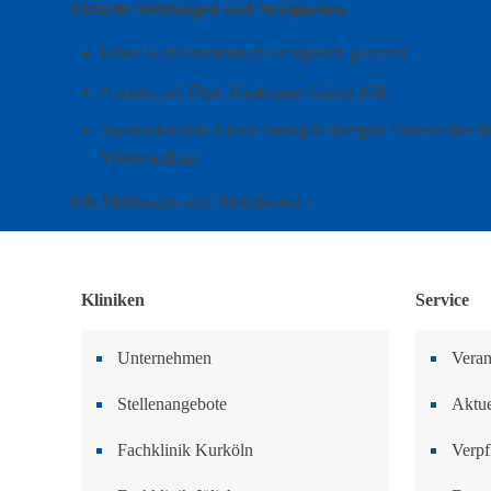
Aktuelle Meldungen und Neuigkeiten
Erster Klinikstammtisch erfolgreich gestartet
Nachruf auf Dipl.-Kaufmann Günter Kill
Staatssekretärin Nicole Steingaß übergibt Fördermittel f
Wiederaufbau
Alle Meldungen und Neuigkeiten »
Kliniken
Service
Unternehmen
Veran
Stellenangebote
Aktue
Fachklinik Kurköln
Verpf