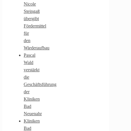
Nicole
Steingaß
übergibt
Fördermittel
für
den
Wiederaufbau
Pascal
Wald
verstärkt
die
Geschäftsführung
der
Kliniken
Bad
Neuenahr
Kliniken
Bad